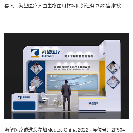
喜讯！海望医疗入围生物医用材料创新任务“揭榜挂帅”榜单！
海望医疗诚邀您参加Medtec China 2022 - 展位号：2F504