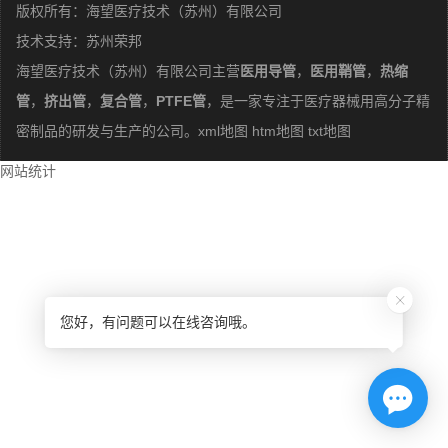
版权所有：海望医疗技术（苏州）有限公司
技术支持：
苏州荣邦
海望医疗技术（苏州）有限公司主营
医用导管
，
医用鞘管
，
热缩
管
，
挤出管
，
复合管
，
PTFE管
，是一家专注于医疗器械用高分子精
密制品的研发与生产的公司。
xml地图
htm地图
txt地图
网站统计
您好，有问题可以在线咨询哦。