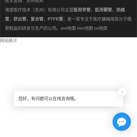
技术支持：
苏州荣邦
海望医疗技术（苏州）有限公司主营
医用导管
，
医用鞘管
，
热缩
管
，
挤出管
，
复合管
，
PTFE管
，是一家专注于医疗器械用高分子精
密制品的研发与生产的公司。
xml地图
htm地图
txt地图
网站统计
您好，有问题可以在线咨询哦。