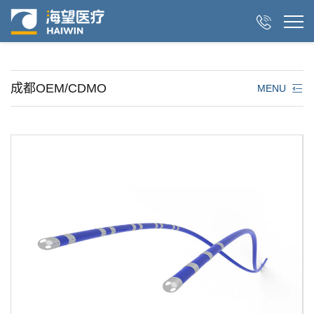

成都OEM/CDMO
MENU