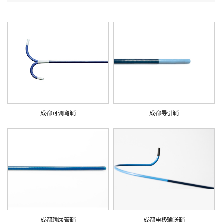
成都可调弯鞘
成都导引鞘
成都输尿管鞘
成都电极输送鞘