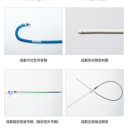
成都可控型导管鞘
成都房间隔穿刺鞘
成都输尿管被弯鞘（输尿管折弯鞘）
成都支架输送鞘管